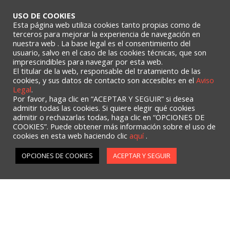
Mantenimiento Industrial
USO DE COOKIES
Esta página web utiliza cookies tanto propias como de
terceros para mejorar la experiencia de navegación en
CONTACTO
nuestra web . La base legal es el consentimiento del
usuario, salvo en el caso de las cookies técnicas, que son
imprescindibles para navegar por esta web.
Vía Complutense, 121 Nave 9
El titular de la web, responsable del tratamiento de las
cookies, y sus datos de contacto son accesibles en el
Aviso
28805 Alcalá de Henares - Madrid (España)
Legal
.
(+34) 91 889 17 62
Por favor, haga clic en “ACEPTAR Y SEGUIR” si desea
info@talleresmunoz.net
admitir todas las cookies. Si quiere elegir qué cookies
admitir o rechazarlas todas, haga clic en “OPCIONES DE
COOKIES”. Puede obtener más información sobre el uso de
cookies en esta web haciendo clic
aquí
.
Aviso Legal
-
Política de privacidad
-
Política de cookies
OPCIONES DE COOKIES
ACEPTAR Y SEGUIR